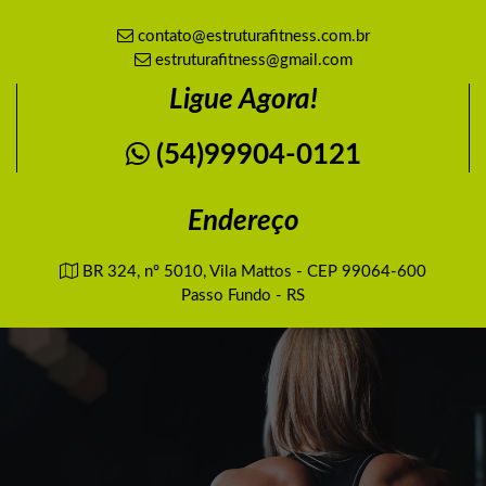
contato@estruturafitness.com.br
estruturafitness@gmail.com
Ligue Agora!
(54)99904-0121
Endereço
BR 324, nº 5010, Vila Mattos - CEP 99064-600
Passo Fundo - RS